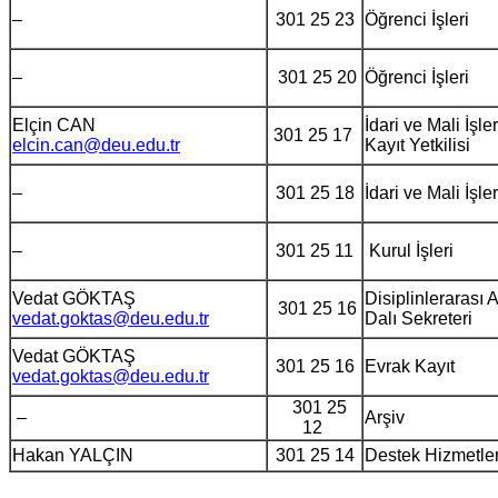
–
301 25 23
Öğrenci İşleri
–
301 25 20
Öğrenci İşleri
Elçin CAN
İdari ve Mali İşler
301 25 17
elcin.can@deu.edu.tr
Kayıt Yetkilisi
–
301 25 18
İdari ve Mali İşler
–
301 25 11
Kurul İşleri
Vedat GÖKTAŞ
Disiplinlerarası 
301 25 16
vedat.goktas@deu.edu.tr
Dalı Sekreteri
Vedat GÖKTAŞ
301 25 16
Evrak Kayıt
vedat.goktas@deu.edu.tr
301 25
–
Arşiv
12
Hakan YALÇIN
301 25 14
Destek Hizmetle