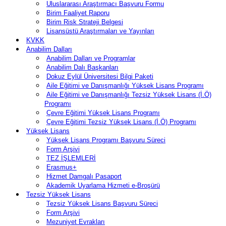
Uluslararası Araştırmacı Başvuru Formu
Birim Faaliyet Raporu
Birim Risk Strateji Belgesi
Lisansüstü Araştırmaları ve Yayınları
KVKK
Anabilim Dalları
Anabilim Dalları ve Programlar
Anabilim Dalı Başkanları
Dokuz Eylül Üniversitesi Bilgi Paketi
Aile Eğitimi ve Danışmanlığı Yüksek Lisans Programı
Aile Eğitimi ve Danışmanlığı Tezsiz Yüksek Lisans (İ.Ö)
Programı
Çevre Eğitimi Yüksek Lisans Programı
Çevre Eğitimi Tezsiz Yüksek Lisans (İ.Ö) Programı
Yüksek Lisans
Yüksek Lisans Programı Başvuru Süreci
Form Arşivi
TEZ İŞLEMLERİ
Erasmus+
Hizmet Damgalı Pasaport
Akademik Uyarlama Hizmeti e-Broşürü
Tezsiz Yüksek Lisans
Tezsiz Yüksek Lisans Başvuru Süreci
Form Arşivi
Mezuniyet Evrakları