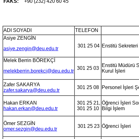
FAKS:
+90 (232) 420 60 45
ADI SOYADI
TELEFON
Asiye ZENGİN
301 25 04
Enstitü Sekreteri
asiye.zengin@deu.edu.tr
Melek Berrin BÖREKÇİ
Enstitü Müdürü S
301 25 03
melekberrin.borekci@deu.edu.tr
Kurul İşleri
Zafer SAKARYA
301 25 08
Personel İşleri Ş
zafer.sakarya@deu.edu.tr
Hakan ERKAN
301 25 21,
Öğrenci İşleri S
hakan.erkan@deu.edu.tr
301 25 10
Bilgi İşlem
Ömer SEZGİN
301 25 23
Öğrenci İşleri
omer.sezgin@deu.edu.tr