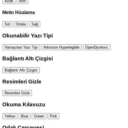
Azalt
Artır
Metin Hizalama
Sol
Ortala
Sağ
Okunabilir Yazı Tipi
Varsayılan Yazı Tipi
Atkinson Hyperlegible
OpenDyslexic
Bağlantı Altı Çizgisi
Bağlantı Altı Çizgisi
Resimleri Gizle
Resimleri Gizle
Okuma Kılavuzu
Yellow
Blue
Green
Pink
Odak Çerçevesi