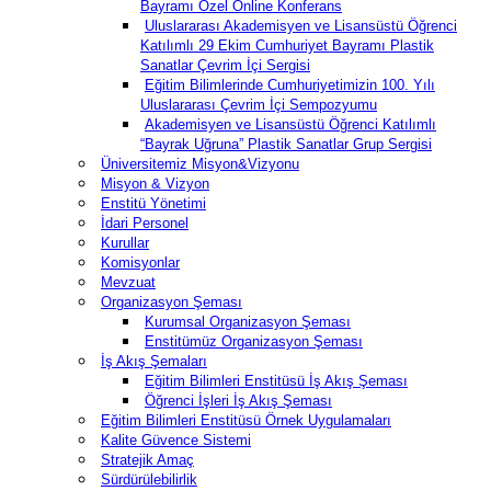
Bayramı Özel Online Konferans
Uluslararası Akademisyen ve Lisansüstü Öğrenci
Katılımlı 29 Ekim Cumhuriyet Bayramı Plastik
Sanatlar Çevrim İçi Sergisi
Eğitim Bilimlerinde Cumhuriyetimizin 100. Yılı
Uluslararası Çevrim İçi Sempozyumu
Akademisyen ve Lisansüstü Öğrenci Katılımlı
“Bayrak Uğruna” Plastik Sanatlar Grup Sergisi
Üniversitemiz Misyon&Vizyonu
Misyon & Vizyon
Enstitü Yönetimi
İdari Personel
Kurullar
Komisyonlar
Mevzuat
Organizasyon Şeması
Kurumsal Organizasyon Şeması
Enstitümüz Organizasyon Şeması
İş Akış Şemaları
Eğitim Bilimleri Enstitüsü İş Akış Şeması
Öğrenci İşleri İş Akış Şeması
Eğitim Bilimleri Enstitüsü Örnek Uygulamaları
Kalite Güvence Sistemi
Stratejik Amaç
Sürdürülebilirlik