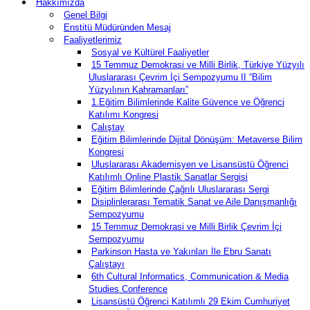
Hakkımızda
Genel Bilgi
Enstitü Müdüründen Mesaj
Faaliyetlerimiz
Sosyal ve Kültürel Faaliyetler
15 Temmuz Demokrasi ve Milli Birlik, Türkiye Yüzyılı
Uluslararası Çevrim İçi Sempozyumu II “Bilim
Yüzyılının Kahramanları”
1.Eğitim Bilimlerinde Kalite Güvence ve Öğrenci
Katılımı Kongresi
Çalıştay
Eğitim Bilimlerinde Dijital Dönüşüm: Metaverse Bilim
Kongresi
Uluslararası Akademisyen ve Lisansüstü Öğrenci
Katılımlı Online Plastik Sanatlar Sergisi
Eğitim Bilimlerinde Çağrılı Uluslararası Sergi
Disiplinlerarası Tematik Sanat ve Aile Danışmanlığı
Sempozyumu
15 Temmuz Demokrasi ve Milli Birlik Çevrim İçi
Sempozyumu
Parkinson Hasta ve Yakınları İle Ebru Sanatı
Çalıştayı
6th Cultural Informatics, Communication & Media
Studies Conference
Lisansüstü Öğrenci Katılımlı 29 Ekim Cumhuriyet