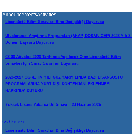
Announcements
Activities
Lisansüstü Bilim Sınavları Bina Değişikliği Duyurusu
Uluslararası Araştırma Programları (AKAP, DOSAP, GEP) 2026 Yılı 3.
Dönem Başvuru Duyurusu
03-06 Ağustos 2026 Tarihinde Yapılacak Olan Lisansüstü Bilim
Sınavları İçin Sınav Salonları Duyurusu
2026-2027 ÖĞRETİM YILI GÜZ YARIYILINDA BAZI LİSANSÜSTÜ
PROGRAMLARINA YURT DIŞI KONTENJANI EKLENMESİ
HAKKINDA DUYURU
Yüksek Lisans Yabancı Dil Sınavı – 23 Haziran 2026
<< Önceki
Lisansüstü Bilim Sınavları Bina Değişikliği Duyurusu