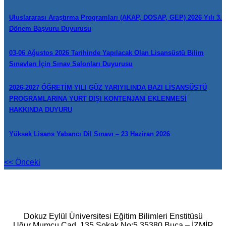
Uluslararası Araştırma Programları (AKAP, DOSAP, GEP) 2026 Yılı 3.
Dönem Başvuru Duyurusu
03-06 Ağustos 2026 Tarihinde Yapılacak Olan Lisansüstü Bilim
Sınavları İçin Sınav Salonları Duyurusu
2026-2027 ÖĞRETİM YILI GÜZ YARIYILINDA BAZI LİSANSÜSTÜ
PROGRAMLARINA YURT DIŞI KONTENJANI EKLENMESİ
HAKKINDA DUYURU
Yüksek Lisans Yabancı Dil Sınavı – 23 Haziran 2026
<< Önceki
Dokuz Eylül Üniversitesi Eğitim Bilimleri Enstitüsü
Uğur Mumcu Cad. 135 Sokak No:5 35380 Buca – İZMİR