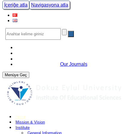
İçeriğe atla
Navigasyona atla
Our Journals
Menüye Geç
Home
Mission & Vision
Institute
General Information